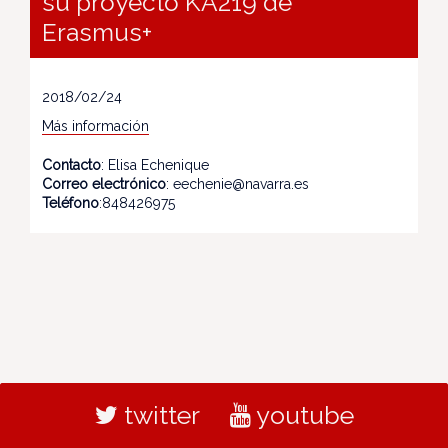
su proyecto KA219 de
Erasmus+
2018/02/24
Más información
Contacto
: Elisa Echenique
Correo electrónico
: eechenie@navarra.es
Teléfono
:848426975
twitter
youtube