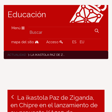
Educación
Menú
mapa del sitio
Acceso
ES
EU
ACTUALIDAD
LA IKASTOLA PAZ DE ZIGANDA, EN CHIPRE EN EL LANZAMIENTO DE SU PROYECTO KA219 DE ERASMUS+
La ikastola Paz de Ziganda,
en Chipre en el lanzamiento de