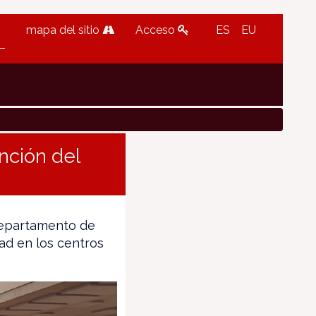
mapa del sitio
Acceso
ES
EU
nción del
 Departamento de
ad en los centros