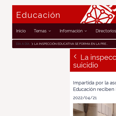
Educación
Inicio
Temas
Información
Directorio
DÍA A DÍA
LA INSPECCIÓN EDUCATIVA SE FORMA EN LA PREVENCIÓN DEL SUICIDIO
La inspecc
suicidio
Impartida por la a
Educación reciben 
2022/04/21