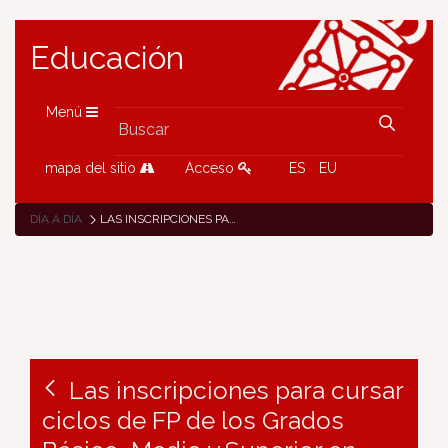
Educación
Menú
mapa del sitio
Acceso
ES
EU
DÍA A DÍA
LAS INSCRIPCIONES PARA CURSAR CICLOS DE FP DE LOS GRADOS BÁSICO, MEDIO Y SUPERIOR EN NAVARRA VUELVEN A CRECER ENTRE UN 3,8% Y UN 6%
Las inscripciones para cursar
ciclos de FP de los Grados