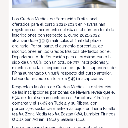
Los Grados Medios de Formación Profesional
ofertados para el curso 2022-2023 en Navarra han
registrado un incremento del 6% en el número total de
inscripciones con respecto al curso 2021-2022,
alcanzándose 3.969 matrículas al final del plazo
ordinario. Por su parte, el aumento porcentual de
inscripciones en los Grados Básicos ofertados por el
Departamento de Educación para el próximo curso ha
sido de un 3,8%, con un total de 793 inscripciones y,
mientras que la inscripción en los grados superiores de
FP ha aumentado un 3,9% respecto del curso anterior,
habiendo recibido un total de 5.491 inscripciones.
Respecto a la oferta de Grados Medios, la distribución
de las inscripciones por zonas de Navarra revela que el
65% del total se han centrado en Pamplona / Iruña y
comarca y el 17,4% en Tudela y su Ribera, con
porcentajes sustancialmente más bajos en Tierra Estella
(4,9%), Zona Media (4,3%), Baztán (3%), Lumbier-Pirineos
(2,4%), San Adrián (1,8%) y Sakana (1,1%).
Los ciclos más demandados en valores absolutos