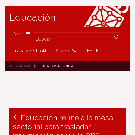
Educación
Menú
mapa del sitio
Acceso
ES
EU
ACTUALIDAD
EDUCACIÓN REÚNE A LA MESA SECTORIAL PARA TRASLADAR INFORMACIÓN SOBRE LA OPE
Educación reúne a la mesa
sectorial para trasladar