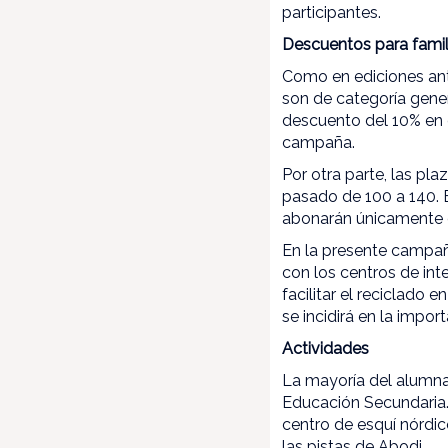
participantes.
Descuentos para famil
Como en ediciones ant
son de categoría gener
descuento del 10% en 
campaña.
Por otra parte, las p
pasado de 100 a 140. E
abonarán únicamente e
En la presente campañ
con los centros de in
facilitar el reciclado 
se incidirá en la impo
Actividades
La mayoría del alumna
Educación Secundaria. 
centro de esquí nórdic
las pistas de Abodi.