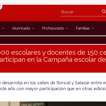
s
Alumnado
Profesorado
Familias
00 escolares y docentes de 150 c
articipan en la Campaña escolar de
 desarrolla en los valles de Roncal y Salazar entre e
 este año con mayor participación que en otras edici