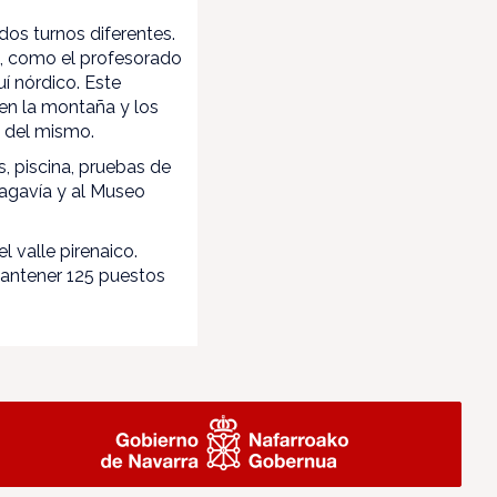
dos turnos diferentes.
o, como el profesorado
í nórdico. Este
en la montaña y los
a del mismo.
s, piscina, pruebas de
hagavía y al Museo
 valle pirenaico.
mantener 125 puestos