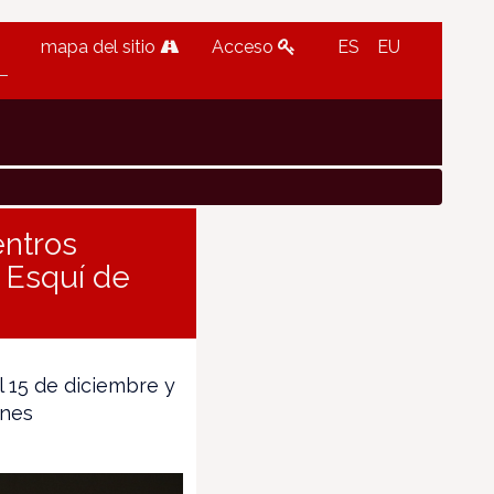
mapa del sitio
Acceso
ES
EU
entros
 Esquí de
l 15 de diciembre y
ones