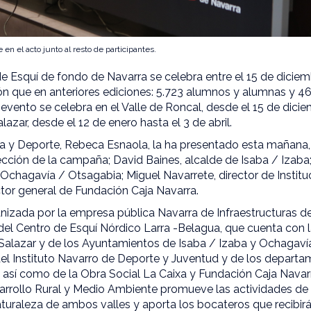
 en el acto junto al resto de participantes.
Esquí de fondo de Navarra se celebra entre el 15 de diciembr
ón que en anteriores ediciones: 5.723 alumnos y alumnas y 
 evento se celebra en el Valle de Roncal, desde el 15 de dici
Salazar, desde el 12 de enero hasta el 3 de abril.
ra y Deporte, Rebeca Esnaola, la ha presentado esta mañan
ección de la campaña; David Baines, alcalde de Isaba / Izaba
Ochagavía / Otsagabia; Miguel Navarrete, director de Institu
ctor general de Fundación Caja Navarra.
izada por la empresa pública Navarra de Infraestructuras de
del Centro de Esquí Nórdico Larra -Belagua, que cuenta con l
 Salazar y de los Ayuntamientos de Isaba / Izaba y Ochagaví
del Instituto Navarro de Deporte y Juventud y de los depart
n, así como de la Obra Social La Caixa y Fundación Caja Navarr
rollo Rural y Medio Ambiente promueve las actividades de 
aturaleza de ambos valles y aporta los bocateros que recibirá