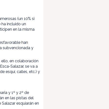
umerosas (un 10% si
 ha incluido un
ticipen en la misma
desfavorable han
rma subvencionada y
ello, en colaboración
Esca-Salazar, se va a
e esquí, calles, etc.) y
ria y 1º y 2º de
n en las pistas del
e Salazar esquiarán en