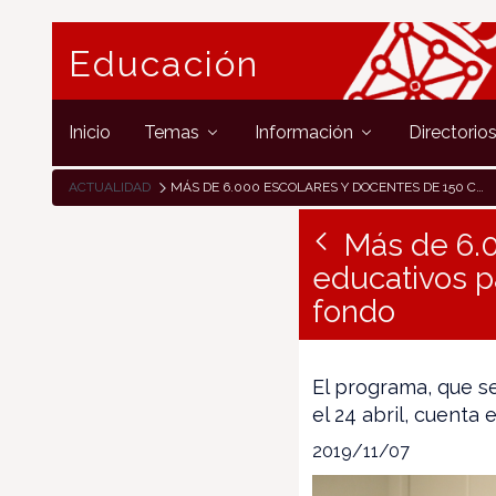
Educación
Inicio
Temas
Información
Directorio
ACTUALIDAD
MÁS DE 6.000 ESCOLARES Y DOCENTES DE 150 CENTROS EDUCATIVOS PARTICIPAN EN LA CAMPAÑA ESCOLAR DE ESQUÍ DE FONDO
Más de 6.0
educativos p
fondo
El programa, que se
el 24 abril, cuenta
2019/11/07