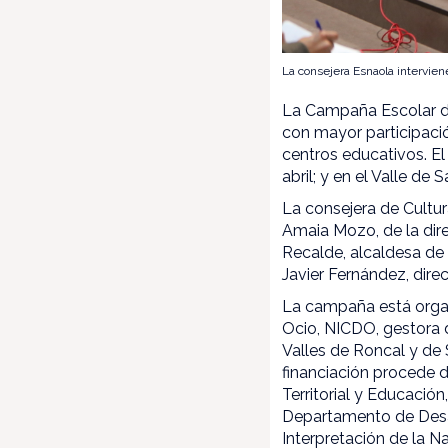
La consejera Esnaola interviene
La Campaña Escolar de 
con mayor participaci
centros educativos. El
abril; y en el Valle de 
La consejera de Cultu
Amaia Mozo, de la dir
Recalde, alcaldesa de 
Javier Fernández, dire
La campaña está organ
Ocio, NICDO, gestora 
Valles de Roncal y de
financiación procede 
Territorial y Educació
Departamento de Desar
Interpretación de la N