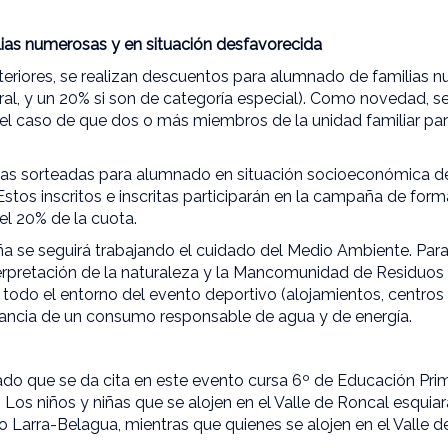
ias numerosas y en situación desfavorecida
eriores, se realizan descuentos para alumnado de familias n
al, y un 20% si son de categoría especial). Como novedad, se
el caso de que dos o más miembros de la unidad familiar par
lazas sorteadas para alumnado en situación socioeconómica 
stos inscritos e inscritas participarán en la campaña de fo
l 20% de la cuota.
a se seguirá trabajando el cuidado del Medio Ambiente. Para 
terpretación de la naturaleza y la Mancomunidad de Residuos 
en todo el entorno del evento deportivo (alojamientos, centros d
rtancia de un consumo responsable de agua y de energía.
do que se da cita en este evento cursa 6º de Educación Prima
Los niños y niñas que se alojen en el Valle de Roncal esquiará
o Larra-Belagua, mientras que quienes se alojen en el Valle d