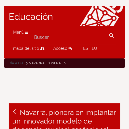
Educación
Menú
mapa del sitio
Acceso
ES
EU
DÍA A DÍA
NAVARRA, PIONERA EN IMPLANTAR UN INNOVADOR MODELO DE DOCENCIA MUSICAL PROFESIONAL
Navarra, pionera en implantar
un innovador modelo de