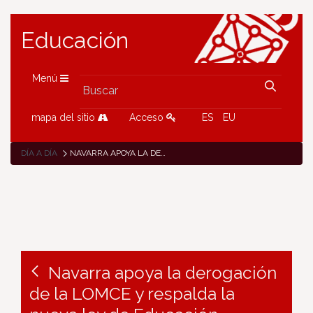
Educación
Menú
mapa del sitio
Acceso
ES
EU
DÍA A DÍA
NAVARRA APOYA LA DEROGACIÓN DE LA LOMCE Y RESPALDA LA NUEVA LEY DE EDUCACIÓN
Navarra apoya la derogación
de la LOMCE y respalda la