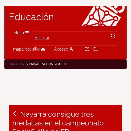
Educación
Menú
mapa del sitio
Acceso
ES
EU
DÍA A DÍA
NAVARRA CONSIGUE TRES MEDALLAS EN EL CAMPEONATO SPAINSKILLS DE FP
Navarra consigue tres
medallas en el campeonato