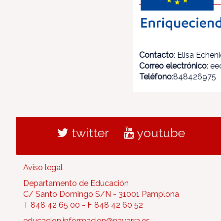
Contacto
: Elisa Echen
Correo electrónico
: e
Teléfono
:848426975
twitter
youtube
Aviso legal
Departamento de Educación
C/ Santo Domingo S/N - 31001 Pamplona
T 848 42 65 00 - F 848 42 60 52
educacion.informacion@navarra.es