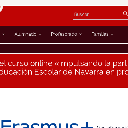
s
Alumnado
Profesorado
Familias
el curso online «Impulsando la part
ducación Escolar de Navarra en pr
Más informaci