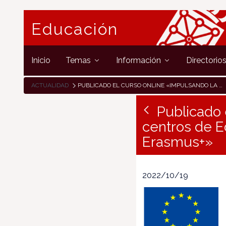
Educación
Inicio
Temas
Información
Directorio
ACTUALIDAD
PUBLICADO EL CURSO ONLINE «IMPULSANDO LA PARTICIPACIÓN DE CENTROS DE EDUCACIÓN ESCOLAR DE NAVARRA EN PROYECTOS ERASMUS+»
Publicado 
centros de E
Erasmus+»
2022/10/19