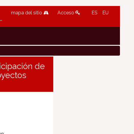
mapa del sitio
Acceso
ES
EU
icipación de
oyectos
ón