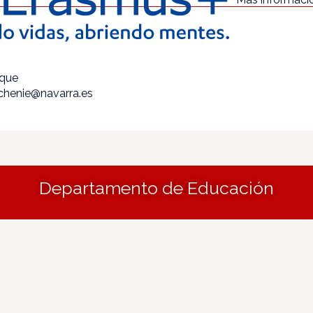
ique
echenie@navarra.es
Departamento de Educación