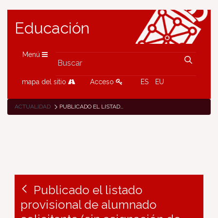
Educación
Menú
mapa del sitio
Acceso
ES
EU
ACTUALIDAD
PUBLICADO EL LISTADO PROVISIONAL DE ALUMNADO SOLICITANTE (SIN ASIGNACIÓN DE PLAZAS) DEL PROGRAMA ACADÉMICO DE CURSO COMPLETO EN FRANCIA, CURSO 2023-2024
Publicado el listado
provisional de alumnado