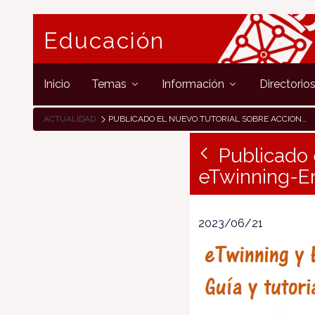
Educación
Inicio
Temas
Información
Directorio
ACTUALIDAD
PUBLICADO EL NUEVO TUTORIAL SOBRE ACCIONES CONECTADAS ETWINNING-ERASMUS+
Publicado 
eTwinning-E
2023/06/21