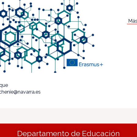
Más
ique
echenie@navarra.es
Departamento de Educación