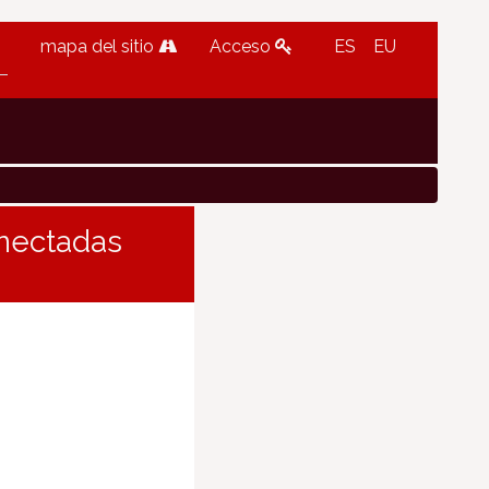
mapa del sitio
Acceso
ES
EU
onectadas