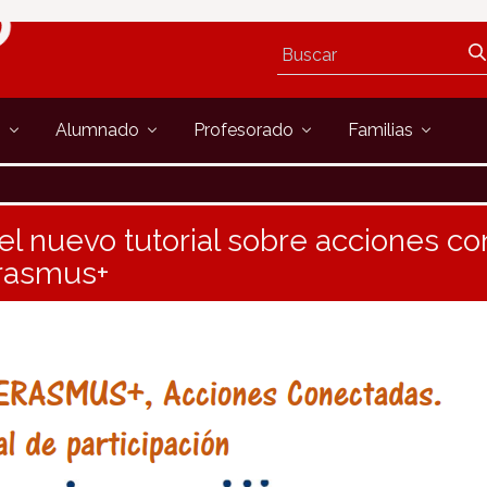
s
Alumnado
Profesorado
Familias
el nuevo tutorial sobre acciones c
rasmus+