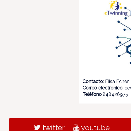
Contacto
: Elisa Echen
Correo electrónico
: e
Teléfono
:848426975
twitter
youtube