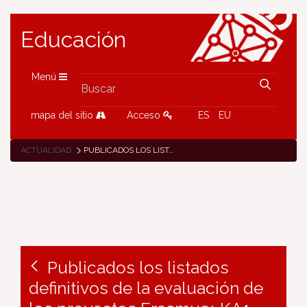
Educación
Menú
mapa del sitio
Acceso
ES
EU
ACTUALIDAD
PUBLICADOS LOS LISTADOS DEFINITIVOS DE LA EVALUACIÓN DE LOS PROYECTOS ERASMUS+ KA1
Publicados los listados
definitivos de la evaluación de