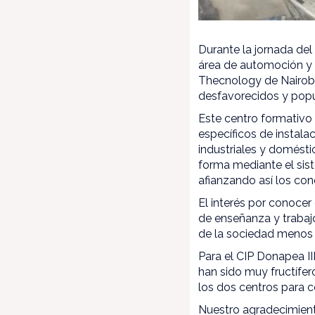
Durante la jornada del
área de automoción y 
Thecnology de Nairobi
desfavorecidos y popul
Este centro formativo
específicos de instala
industriales y domést
forma mediante el sis
afianzando así los con
El interés por conocer
de enseñanza y trabajo
de la sociedad menos 
Para el CIP Donapea I
han sido muy fructífe
los dos centros para c
Nuestro agradecimient