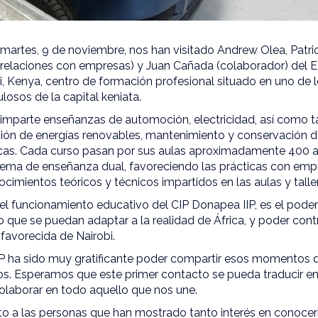
 martes, 9 de noviembre, nos han visitado Andrew Olea, Patrick
relaciones con empresas) y Juan Cañada (colaborador) del E
, Kenya, centro de formación profesional situado en uno de 
osos de la capital keniata.
 imparte enseñanzas de automoción, electricidad, así como ta
ción de energías renovables, mantenimiento y conservación d
icas. Cada curso pasan por sus aulas aproximadamente 400 a
tema de enseñanza dual, favoreciendo las prácticas con empr
ocimientos teóricos y técnicos impartidos en las aulas y talle
 el funcionamiento educativo del CIP Donapea IIP, es el pode
 que se puedan adaptar a la realidad de África, y poder contri
favorecida de Nairobi.
IP ha sido muy gratificante poder compartir esos momentos 
ros. Esperamos que este primer contacto se pueda traducir en
olaborar en todo aquello que nos une.
o a las personas que han mostrado tanto interés en conocern