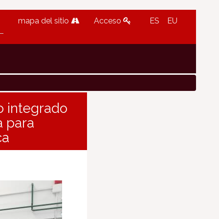
mapa del sitio
Acceso
ES
EU
o integrado
a para
ca