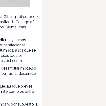
 Githingi (director del
astlands College of
los "Slums" más
lleres y cursos
e instalaciones
lumnos, a los que se
esas locales,
res del centro.
r desarrollar modelos
buir así al desarrollo
que, aunque breves,
 intercambios entre
os y, por supuesto, a