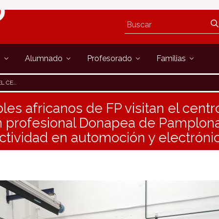
s
Alumnado
Profesorado
Familias
ÓN Y ELECTRÓNICA
es africanos de FP visitan el centr
n profesional Donapea de Pamplon
ctividad en automoción y electróni