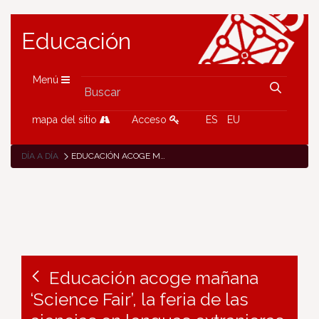
Educación
Menú
mapa del sitio
Acceso
ES
EU
DÍA A DÍA
EDUCACIÓN ACOGE MAÑANA ‘SCIENCE FAIR’, LA FERIA DE LAS CIENCIAS EN LENGUAS EXTRANJERAS
Educación acoge mañana
‘Science Fair’, la feria de las