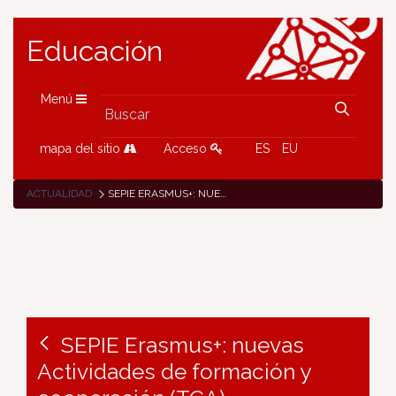
Educación
Menú
mapa del sitio
Acceso
ES
EU
ACTUALIDAD
SEPIE ERASMUS+: NUEVAS ACTIVIDADES DE FORMACIÓN Y COOPERACIÓN (TCA)
SEPIE Erasmus+: nuevas
Actividades de formación y