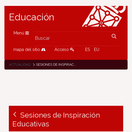
Educación
Menú
mapa del sitio
Acceso
ES
EU
ACTUALIDAD
SESIONES DE INSPIRACIÓN EDUCATIVAS
Sesiones de Inspiración
Educativas