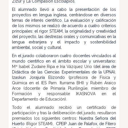
Zizur y La Compasión Escolapios.
El alumnado llevó a cabo la presentación de los
proyectos en lengua inglesa, centrándose en diversos
temas de interés científico. La evaluación y calificación
de los mismos se realizó de acuerdo a cuatro criterios
principales: el rigor STEAM, la originalidad y creatividad
del proyecto, las destrezas orales y comunicativas en la
lengua extranjera y el impacto y sostenibilidad
ambiental, social y cultural.
En el jurado colaboraron cuatro docentes vinculados al
mundo científico en el ámbito escolar y universitario:
Mª Isabel Zudaire Ripa e Iria Vázquez Urio (
del área de
Didáctica de las Ciencias Experimentales de la UPNA),
Izaskun Jorajuría Elizondo (
profesora de Física y
Química en el IES Pam. Iturrama BHI) y Rubén Araico
Arce (docente de Primaria Plurilingüe, miembro de
Formación y responsable IKASNOVA en el
Departamento de Educación).
Todo el alumnado recibió un certificado de
participación y tras la deliberación del jurado, resultaron
premiados los siguientes centros:
Nuestra Señora del
Huerto
(Rigor STEAM),
CPEIP Juan de Palafox, de Fitero