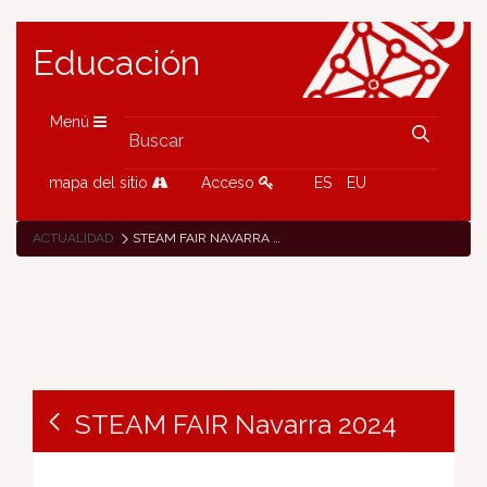
Educación
Menú
mapa del sitio
Acceso
ES
EU
ACTUALIDAD
STEAM FAIR NAVARRA 2024
STEAM FAIR Navarra 2024