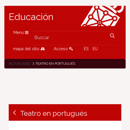
Educación
Menú
mapa del sitio
Acceso
ES
EU
ACTUALIDAD
TEATRO EN PORTUGUÉS
Teatro en portugués