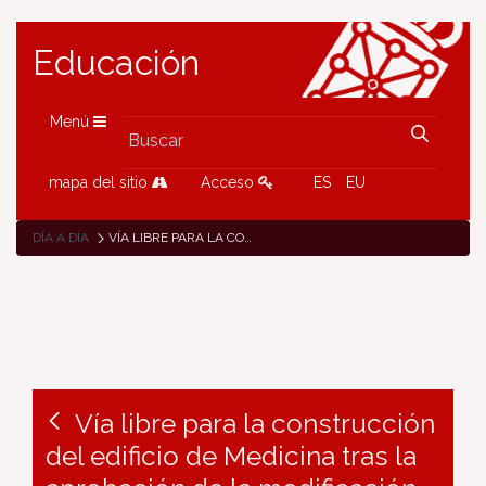
Educación
Menú
mapa del sitio
Acceso
ES
EU
DÍA A DÍA
VÍA LIBRE PARA LA CONSTRUCCIÓN DEL EDIFICIO DE MEDICINA TRAS LA APROBACIÓN DE LA MODIFICACIÓN DEL PLAN ESPECIAL DEL ÁREA HOSPITALARIA
Vía libre para la construcción
del edificio de Medicina tras la