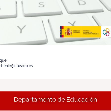
ique
echenie@navarra.es
Departamento de Educación