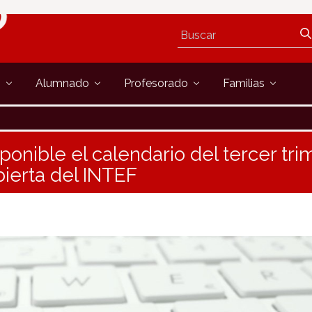
s
Alumnado
Profesorado
Familias
sponible el calendario del tercer tr
ierta del INTEF