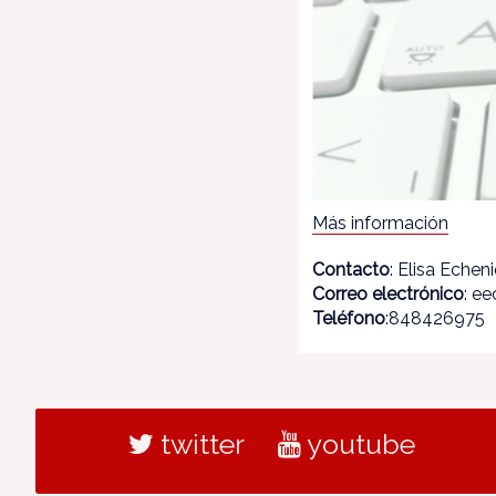
Más información
Contacto
: Elisa Echen
Correo electrónico
: e
Teléfono
:848426975
twitter
youtube