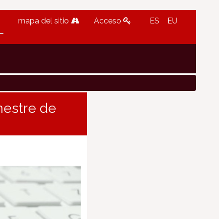
mapa del sitio
Acceso
ES
EU
imestre de