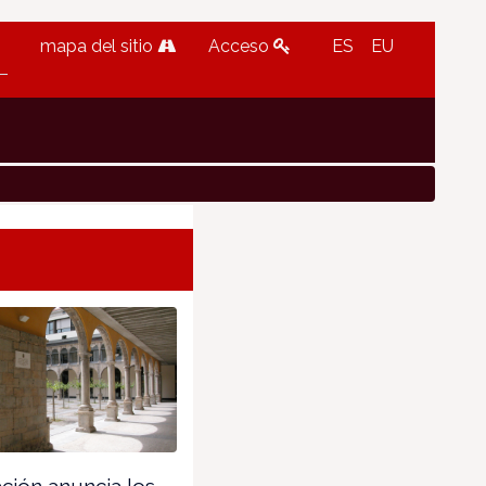
mapa del sitio
Acceso
ES
EU
ión anuncia los