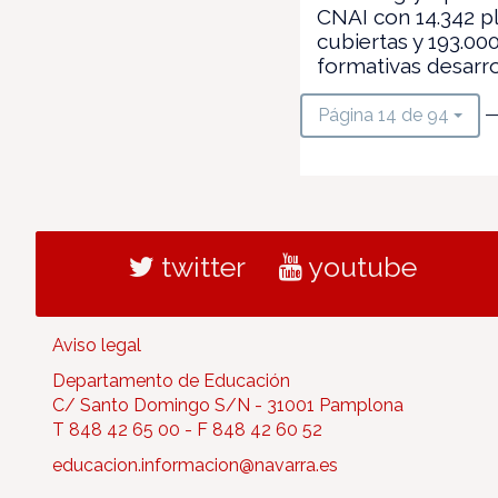
CNAI con 14.342 p
cubiertas y 193.00
formativas desarr
—
Página 14 de 94
twitter
youtube
Aviso legal
Departamento de Educación
C/ Santo Domingo S/N - 31001 Pamplona
T 848 42 65 00 - F 848 42 60 52
educacion.informacion@navarra.es