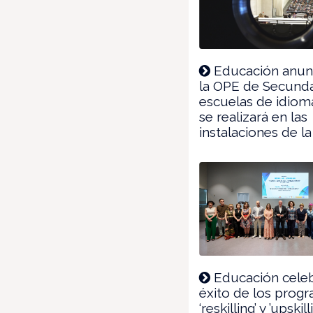
Educación anun
la OPE de Secunda
escuelas de idiom
se realizará en las
instalaciones de 
Educación celeb
éxito de los prog
‘reskilling’ y ’upskil