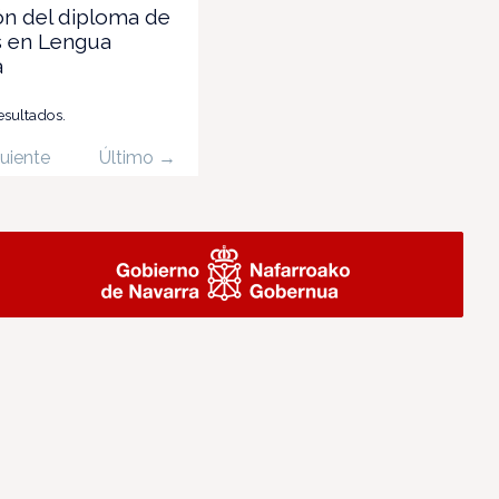
ón del diploma de
s en Lengua
a
esultados.
uiente
Último →