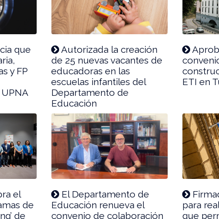
cia que
Autorizada la creación
Aproba
ria,
de 25 nuevas vacantes de
convenio
as y FP
educadoras en las
construc
escuelas infantiles del
ETI en T
la UPNA
Departamento de
Educación
ra el
El Departamento de
Firma
ramas de
Educación renueva el
para rea
ling’ de
convenio de colaboración
que perm