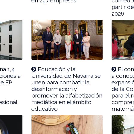
en 247 empresas
comedor
partir d
2026
na 1,4
Educación y la
El con
ciones a
Universidad de Navarra se
a conoce
de FP
unen para combatir la
expansió
desinformación y
de la C
promover la alfabetización
para el 
esional
mediática en el ámbito
comprens
educativo
matemát