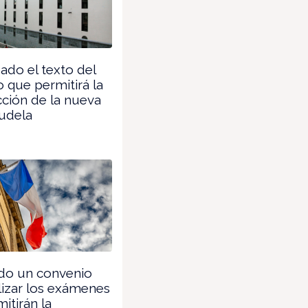
do el texto del
 que permitirá la
ción de la nueva
udela
do un convenio
lizar los exámenes
itirán la