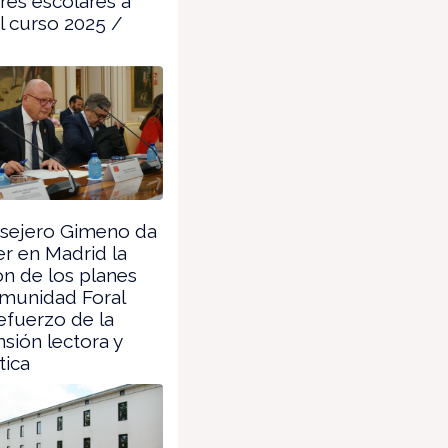
es escolares a
el curso 2025 /
sejero Gimeno da
r en Madrid la
n de los planes
omunidad Foral
refuerzo de la
ión lectora y
ica