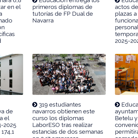
ar en el
primeros diplomas de
actos de
a
tutorías de FP Dual de
plazas a
mnado
Navarra
funciona
on
persona
íficas
temporal
d
2025-20
319 estudiantes
Educac
va de
navarros obtienen este
ayuntami
a el
curso los diplomas
Betelu y 
4-2025
LaborESO tras realizar
convenio
 174,1
estancias de dos semanas
permitir