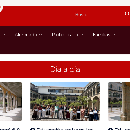
s
Alumnado
Profesorado
Familias
Día a día
nará 6,8
Educación entrega los
Educac