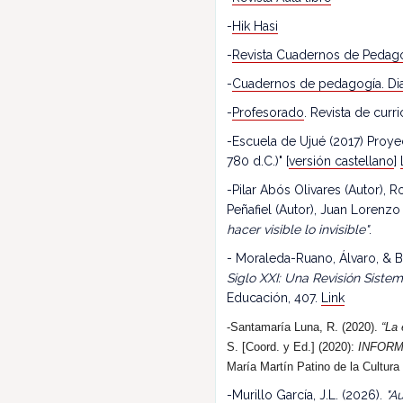
-
Hik Hasi
-
Revista Cuadernos de Pedag
-
Cuadernos de pedagogía. Dia
-
Profesorado
. Revista de cur
-Escuela de Ujué (2017) Proy
780 d.C.)" [
versión castellano
]
-Pilar Abós Olivares (Autor),
Peñafiel (Autor), Juan Lorenzo
hacer visible lo invisible"
.
- Moraleda-Ruano, Álvaro, & B
Siglo XXI: Una Revisión Siste
Educación, 407.
Link
-Santamaría Luna, R. (2020).
“La 
S. [Coord. y Ed.] (2020):
INFORM
María Martín Patino de la Cultura
-Murillo García, J.L. (2026).
"Au