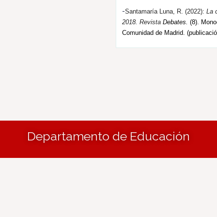
-
Santamaría Luna, R. (202
2
):
La 
2018.
R
evista
Debates.
(8). Monog
Comunidad de Madrid. (publicació
Departamento de Educación