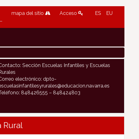
mapa del sitio
Acceso
ES
EU
Contacto: Sección Escuelas Infantiles y Escuelas
Rurales
Correo electrónico: dpto-
escuelasinfantilesyrurales@educacion.navarra.es
Teléfono: 848426555 – 848424803
 Rural