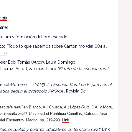
ogía
lnet
riculum y formación del profesorado
ecto "Todo lo que sabemos sobre Cantónimo (del 684 al
Link
 Roser Boix Tomàs (Autor), Laura Domingo
 Lacruz (Autor), & 1 más. Libro
"El reto de la escuela rural:
ernal-Romero, T. (2025).
La Escuela Rural en España en el
mática según el protocolo PRISMA
. Revista De
escuela rural”
en Blanco, A.; Chueca, A.; López-Ruiz, J.A. y Mora,
E España 2020.
Universidad Pontificia Comillas, Cátedra José
 del Encuentro. Madrid. pp. 219-290.
Link
las, escuelas y centros educativos en territorio rural"
Link