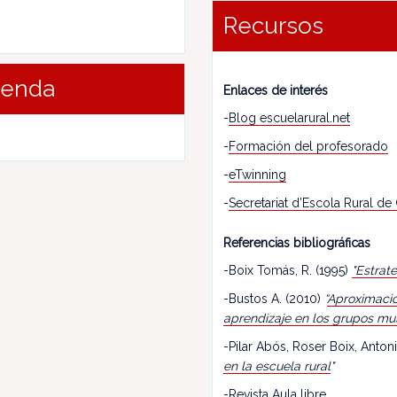
Recursos
renda
Enlaces de interés
-
Blog escuelarural.net
-
Formación del profesorado
-
eTwinning
-
Secretariat d’Escola Rural de
Referencias bibliográficas
-Boix Tomás, R. (1995)
"Estrat
-Bustos A. (2010)
“
Aproximació
aprendizaje en los grupos mu
-Pilar Abós, Roser Boix, Antoni
en la escuela rural
"
-
Revista Aula libre