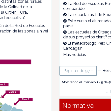
 distintas zonas rurales
La Red de Escuelas Rura
e la Calidad de la
compartido
 la
Orden FOral
La escuela rural de Etx
ad educativa".
Este curso el alumnado 
ón de la Red de Escuelas
papel
ración de las zonas a nivel
Las escuelas de Otsagab
de sus proyectos científic
El meteorólogo Peio Ori
Landagain
Más noticias
— Resu
Página 1 de 97
Mostrando el intervalo 1 - 5 de 4
← 
Normativa