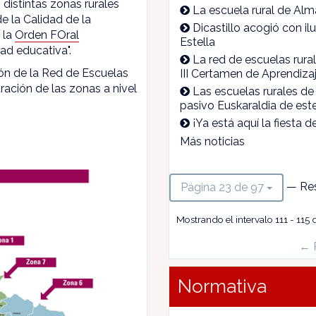
 distintas zonas rurales
La escuela rural de A
e la Calidad de la
Dicastillo acogió con il
 la
Orden FOral
Estella
ad educativa".
La red de escuelas rura
ón de la Red de Escuelas
III Certamen de Aprendizaj
ración de las zonas a nivel
Las escuelas rurales de B
pasivo Euskaraldia de est
¡Ya está aquí la fiesta 
Más noticias
— Res
Página 23 de 97
Mostrando el intervalo 111 - 115 
← 
Normativa