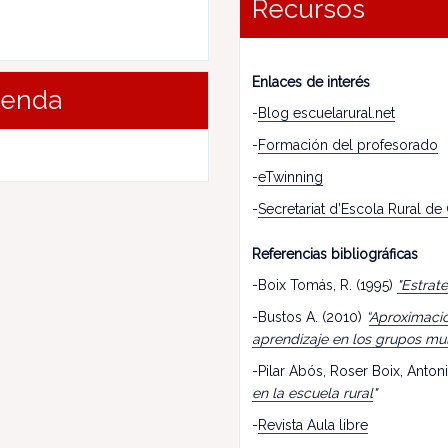
Recursos
Enlaces de interés
renda
-
Blog escuelarural.net
-
Formación del profesorado
-
eTwinning
-
Secretariat d’Escola Rural de
Referencias bibliográficas
-Boix Tomás, R. (1995)
"Estrat
-Bustos A. (2010)
“
Aproximació
aprendizaje en los grupos mu
-Pilar Abós, Roser Boix, Antoni
en la escuela rural
"
-
Revista Aula libre