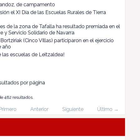
lmandoz, de campamento
usión el XI Día de las Escuelas Rurales de Tierra
les de la zona de Tafalla ha resultado premiada en el
e y Servicio Solidario de Navarra
ortziriak (Cinco VIllas) participaron en el ejercicio
e año
de las escuelas de Leitzaldea!
ultados por página
de 482 resultados.
Primero
Anterior
Siguiente
Último →