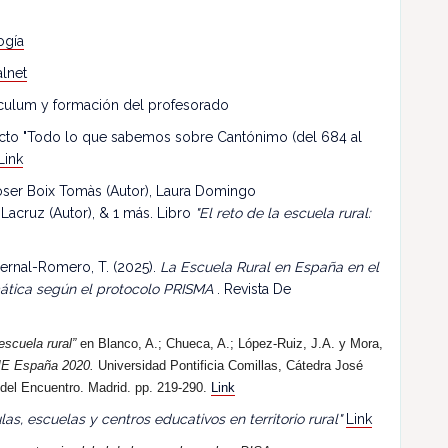
ogía
lnet
riculum y formación del profesorado
ecto "Todo lo que sabemos sobre Cantónimo (del 684 al
Link
 Roser Boix Tomàs (Autor), Laura Domingo
 Lacruz (Autor), & 1 más. Libro
"El reto de la escuela rural:
ernal-Romero, T. (2025).
La Escuela Rural en España en el
mática según el protocolo PRISMA
. Revista De
escuela rural”
en Blanco, A.; Chueca, A.; López-Ruiz, J.A. y Mora,
E España 2020.
Universidad Pontificia Comillas, Cátedra José
 del Encuentro. Madrid. pp. 219-290.
Link
las, escuelas y centros educativos en territorio rural"
Link