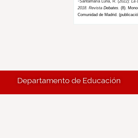
-
Santamaría Luna, R. (202
2
):
La 
2018.
R
evista
Debates.
(8). Monog
Comunidad de Madrid. (publicació
Departamento de Educación