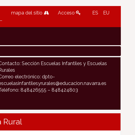
mapa del sitio
Acceso
ES
EU
Contacto: Sección Escuelas Infantiles y Escuelas
Rurales
Correo electrónico: dpto-
escuelasinfantilesyrurales@educacion.navarra.es
Teléfono: 848426555 – 848424803
 Rural