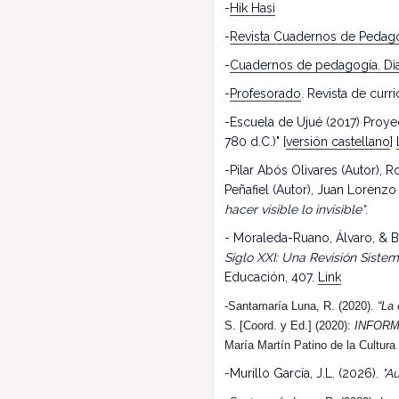
-
Hik Hasi
-
Revista Cuadernos de Pedag
-
Cuadernos de pedagogía. Dia
-
Profesorado
. Revista de cur
-Escuela de Ujué (2017) Proy
780 d.C.)" [
versión castellano
]
-Pilar Abós Olivares (Autor),
Peñafiel (Autor), Juan Lorenzo
hacer visible lo invisible"
.
- Moraleda-Ruano, Álvaro, & B
Siglo XXI: Una Revisión Siste
Educación, 407.
Link
-Santamaría Luna, R. (2020).
“La 
S. [Coord. y Ed.] (2020):
INFORM
María Martín Patino de la Cultura
-Murillo García, J.L. (2026).
"Au