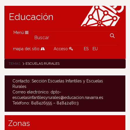
Educación
Menú
mapa del sitio
Acceso
ES
EU
TEMAS
ESCUELAS RURALES
Contacto: Sección Escuelas Infantiles y Escuelas
Rurales
Correo electrónico: dpto-
escuelasinfantilesyrurales@educacion.navarra.es
Teléfono: 848426555 – 848424803
Zonas