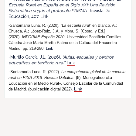
Escuela Rural en España en el Siglo XXI: Una Revisión
Sistemática según el protocolo PRISMA
. Revista De
Educación, 407.
Link
-Santamaría Luna, R. (2020).
“La escuela rural”
en Blanco, A.;
Chueca, A.; López-Ruiz, J.A. y Mora, S. [Coord. y Ed.]
(2020):
INFORME España 2020.
Universidad Pontificia Comillas,
Cátedra José María Martín Patino de la Cultura del Encuentro.
Madrid. pp. 219-290.
Link
-Murillo García, J.L. (2026).
"Aulas, escuelas y centros
educativos en territorio rural"
Link
-
Santamaría Luna, R. (202
2
):
La competencia global de la escuela
rural en PISA 2018.
R
evista
Debates.
(8). Monográfico «La
Educación en el Medio Rural». Consejo Escolar de la Comunidad
Link
de Madrid. (publicación digital 2022).