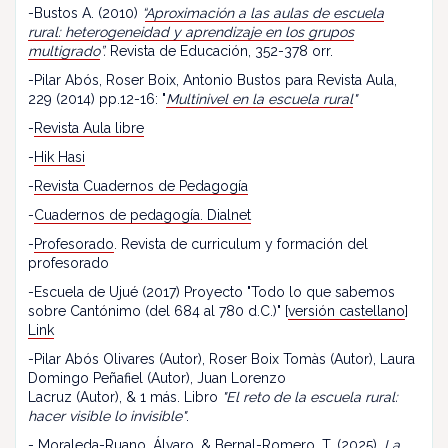
-Bustos A. (2010)
“
Aproximación a las aulas de escuela
rural: heterogeneidad y aprendizaje en los grupos
multigrado
”.
Revista de Educación, 352-378 orr.
-Pilar Abós, Roser Boix, Antonio Bustos para Revista Aula,
229 (2014) pp.12-16: "
Multinivel en la escuela rural
"
-
Revista Aula libre
-
Hik Hasi
-
Revista Cuadernos de Pedagogía
-
Cuadernos de pedagogía. Dialnet
-
Profesorado
. Revista de curriculum y formación del
profesorado
-Escuela de Ujué (2017) Proyecto "Todo lo que sabemos
sobre Cantónimo (del 684 al 780 d.C.)" [
versión castellano
]
Link
-Pilar Abós Olivares (Autor), Roser Boix Tomàs (Autor), Laura
Domingo Peñafiel (Autor), Juan Lorenzo
Lacruz (Autor), & 1 más. Libro
"El reto de la escuela rural:
hacer visible lo invisible"
.
- Moraleda-Ruano, Álvaro, & Bernal-Romero, T. (2025).
La