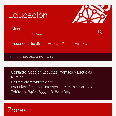
Educación
Menú
mapa del sitio
Acceso
ES
EU
TEMAS
ESCUELAS RURALES
Contacto: Sección Escuelas Infantiles y Escuelas
Rurales
Correo electrónico: dpto-
escuelasinfantilesyrurales@educacion.navarra.es
Teléfono: 848426555 – 848424803
Zonas