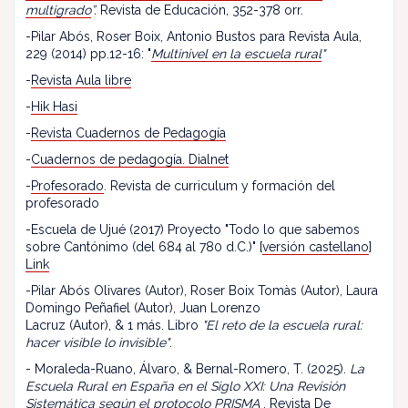
multigrado
”.
Revista de Educación, 352-378 orr.
-Pilar Abós, Roser Boix, Antonio Bustos para Revista Aula,
229 (2014) pp.12-16: "
Multinivel en la escuela rural
"
-
Revista Aula libre
-
Hik Hasi
-
Revista Cuadernos de Pedagogía
-
Cuadernos de pedagogía. Dialnet
-
Profesorado
. Revista de curriculum y formación del
profesorado
-Escuela de Ujué (2017) Proyecto "Todo lo que sabemos
sobre Cantónimo (del 684 al 780 d.C.)" [
versión castellano
]
Link
-Pilar Abós Olivares (Autor), Roser Boix Tomàs (Autor), Laura
Domingo Peñafiel (Autor), Juan Lorenzo
Lacruz (Autor), & 1 más. Libro
"El reto de la escuela rural:
hacer visible lo invisible"
.
- Moraleda-Ruano, Álvaro, & Bernal-Romero, T. (2025).
La
Escuela Rural en España en el Siglo XXI: Una Revisión
Sistemática según el protocolo PRISMA
. Revista De