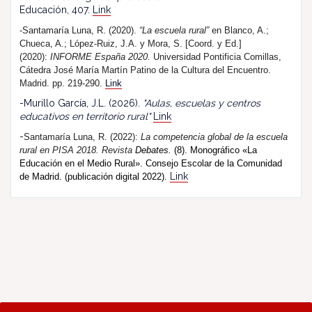
Educación, 407.
Link
-Santamaría Luna, R. (2020).
“La escuela rural”
en Blanco, A.;
Chueca, A.; López-Ruiz, J.A. y Mora, S. [Coord. y Ed.]
(2020):
INFORME España 2020.
Universidad Pontificia Comillas,
Cátedra José María Martín Patino de la Cultura del Encuentro.
Madrid. pp. 219-290.
Link
-Murillo García, J.L. (2026).
"Aulas, escuelas y centros
educativos en territorio rural"
Link
-
Santamaría Luna, R. (202
2
):
La competencia global de la escuela
rural en PISA 2018.
R
evista
Debates.
(8). Monográfico «La
Educación en el Medio Rural». Consejo Escolar de la Comunidad
Link
de Madrid. (publicación digital 2022).