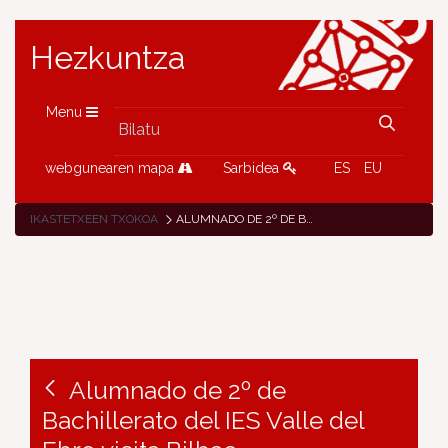
Hezkuntza
Menu
webgunearen mapa
Sarbidea
ES
EU
IKASTETXEEN TXOKOA
ALUMNADO DE 2º DE BACHILLERATO DEL IES VALLE DEL EBRO VISITA BILBAO
Alumnado de 2º de
Bachillerato del IES Valle del