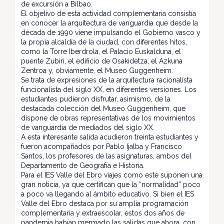
de excursión a Bilbao.
El objetivo de esta actividad complementaria consistía
en conocer la arquitectura de vanguardia que desde la
década de 1990 viene impulsando el Gobierno vasco y
la propia alcaldía de la ciudad, con diferentes hitos,
como la Torre Iberdrola, el Palacio Euskalduna, el
puente Zubiri, el edificio de Osakidetza, el Azkuna
Zentroa y, obviamente, el Museo Guggenheim.
Se trata de expresiones de la arquitectura racionalista
funcionalista del siglo XX, en diferentes versiones. Los
estudiantes pudieron disfrutar, asimismo, de la
destacada colección del Museo Guggenheim, que
dispone de obras representativas de los movimientos
de vanguardia de mediados del siglo XX.
A esta interesante salida acudieron treinta estudiantes y
fueron acompañados por Pablo Ijalba y Francisco
Santos, los profesores de las asignaturas, ambos del
Departamento de Geografía e Historia.
Para el IES Valle del Ebro viajes como este suponen una
gran noticia, ya que certifican que la “normalidad” poco
a poco va llegando al ámbito educativo. Si bien el IES
Valle del Ebro destaca por su amplia programación
complementaria y extraescolar, estos dos años de
pandemia habían mermado las salidas que ahora, con