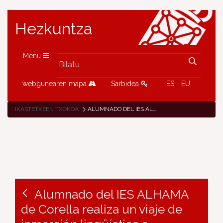
Hezkuntza
Menu
webgunearen mapa
Sarbidea
ES
EU
IKASTETXEEN TXOKOA
ALUMNADO DEL IES ALHAMA DE CORELLA REALIZA UN VIAJE DE INMERSIÓN LINGÜÍSTICA A WORTHING
Alumnado del IES ALHAMA
de Corella realiza un viaje de