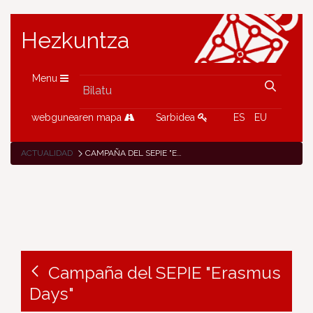
Hezkuntza
Menu
webgunearen mapa
Sarbidea
ES
EU
ACTUALIDAD
CAMPAÑA DEL SEPIE "ERASMUS DAYS"
Campaña del SEPIE "Erasmus
Days"