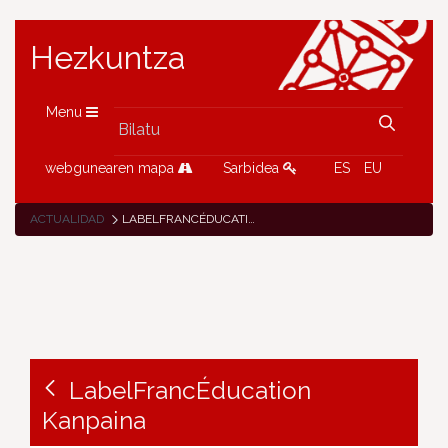
Hezkuntza
Menu
webgunearen mapa
Sarbidea
ES
EU
ACTUALIDAD
LABELFRANCÉDUCATION KANPAINA
LabelFrancÉducation
Kanpaina