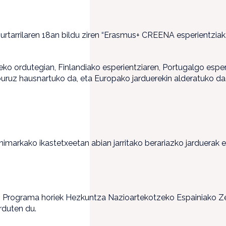
tarrilaren 18an bildu ziren “Erasmus+ CREENA esperientziak. 2
 ordutegian, Finlandiako esperientziaren, Portugalgo esperie
buruz hausnartuko da, eta Europako jarduerekin alderatuko da
nimarkako ikastetxeetan abian jarritako berariazko jarduerak e
Programa horiek Hezkuntza Nazioartekotzeko Espainiako Zerbit
rduten du.