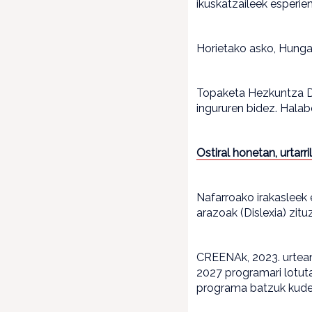
ikuskatzaileek esperien
Horietako asko, Hungar
Topaketa Hezkuntza Dep
ingururen bidez. Halab
Ostiral honetan, urtarr
Nafarroako irakasleek 
arazoak (Dislexia) zitu
CREENAk, 2023. urtean,
2027 programari lotuta
programa batzuk kudea