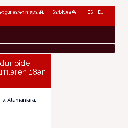
ebgunearen mapa
Sarbidea
ES
EU
rdunbide
rrilaren 18an
ara, Alemaniara,
n