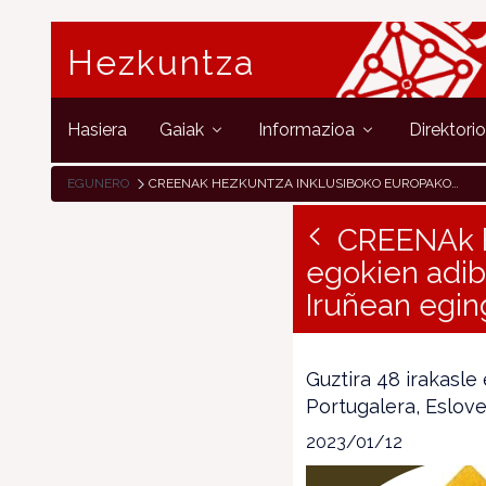
Hezkuntza
Hasiera
Gaiak
Informazioa
Direktori
EGUNERO
CREENAK HEZKUNTZA INKLUSIBOKO EUROPAKO JARDUNBIDE EGOKIEN ADIBIDEAK AURKEZTUKO DITU DATORREN URTARRILAREN 18AN IRUÑEAN EGINGO DEN AZTERKETA-JARDUNALDI BATEAN
CREENAk h
egokien adib
Iruñean egin
Guztira 48 irakasle
Portugalera, Eslov
2023/01/12