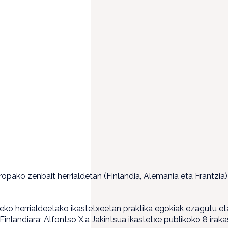
ko zenbait herrialdetan (Finlandia, Alemania eta Frantzia) in
uneko herrialdeetako ikastetxeetan praktika egokiak ezagutu e
Finlandiara; Alfontso X.a Jakintsua ikastetxe publikoko 8 ira