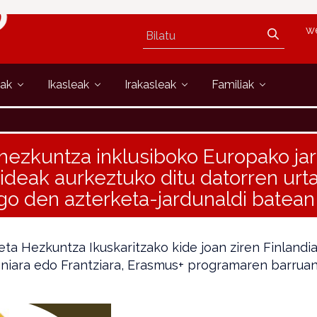
w
oak
Ikasleak
Irakasleak
Familiak
ezkuntza inklusiboko Europako ja
ideak aurkeztuko ditu datorren urta
go den azterketa-jardunaldi batean
 eta Hezkuntza Ikuskaritzako kide joan ziren Finlandi
eniara edo Frantziara, Erasmus+ programaren barrua