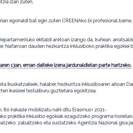
tzia izan zuten.
ian egonaldi bat egin zuten CREENAko bi profesional barne, ur
artamentuko ekitaldi aretoan izango da, Iruñean, arratsaldeko
er, Nafarroan dauden hezkuntza inklusiboko praktika egokiei 
ilaren 13an, eman daiteke izena jardunaldietan parte hartzeko.
eta ikuskatzaileek, halaber, hezkuntza inklusiboaren arloan Da
zten ikasleei testuliburu guztietara egokitzea.
 80 irakasle mobilizatu nahi ditu Erasmus+ 2021-
ko praktika inklusibo egokiak ezagutzeko programa horietan. 
tzeko, zabaltzeko eta sustatzeko Agentzia Nazional gisa ja