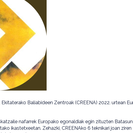
kitaterako Baliabideen Zentroak (CREENA) 2022. urtean Europa
kuskatzaile nafarrek Europako egonaldiak egin zituzten Batas
etako ikastetxeetan. Zehazki, CREENAko 6 teknikari joan ziren 