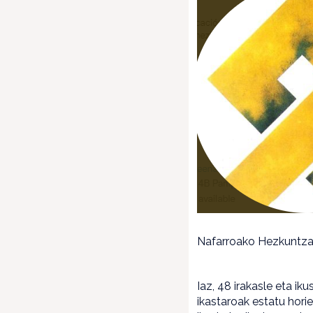
Nafarroako Hezkuntza E
Iaz, 48 irakasle eta i
ikastaroak estatu hori