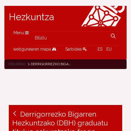
Hezkuntza
Menu
webgunearen mapa
Sarbidea
ES
EU
EGUNERO
DERRIGORREZKO BIGARREN HEZKUNTZAKO (DBH) GRADUATU TITULUA ESKURATZEKO FROGA LIBREEN DEIALDIA ARGITARATU DU HEZKUNTZAK ASTELEHENA
Derrigorrezko Bigarren
Hezkuntzako (DBH) graduatu