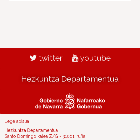
twitter
youtube
Hezkuntza Departamentua
Lege abisua
Hezkuntza Departamentua
Santo Domingo kalea Z/G - 31001 Iruña