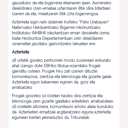
gauzatuko da eta bigarrena ekainaren 5ean. Aurreneko
deialdirako izen-ematea urtarrilaren 8tik 18ra bitartean
izanen da eta, maiatzaren 6tik 17ra bigarrengoa.
Azterketa egin nahi dutenek Iruñeko “Felix Urabayen”
Nafarroako Helduentzako Bigarren Hezkuntzako
Institutuko (NHBHI) idazkaritzan eman dezakete izena,
baita Hezkuntza Departamentuan zein deialdiaren
oinarrietan jasotako gainontzeko lekuetan ere.
Azterketa
18 urtetik gorako pertsonek modu zuzenean eskuratu
ahal izango dute DBHko titulua ezarritako frogak
gainditu ostean. Frogek hiru zati izanen dituzte:
komunikazioa, zientzia eta teknologia eta gizarte gaiak.
Azterketa egun bakarrean eginen da, goiz eta
arratsaldez.
Frogak goizeko 10:00etan hasiko dira zientzia eta
teknologia zein gizarte gaietako ariketekin; arratsaldean,
16:00etatik aitzinera, komunikazio arloko atala burutuko
da. Azterketen emaitzak argitaratzeko eguna azterketa
egunean bertan jakinaraziko du Tribunalak.