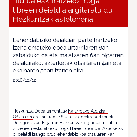
titulua eskuratzeko froga
libreen deialdia argitaratu du
Hezkuntzak astelehena
Lehendabiziko deialdian parte hartzeko
izena emateko epea urtarrilaren 8an
zabalduko da eta maiatzaren 6an bigarren
deialdirako, azterketak otsailaren 4an eta
ekainaren 5ean izanen dira
2018/12/12
Hezkuntza Departamentuak
Nafarroako Aldizkari
Ofizialean
argitaratu du 18 urtetik gorako pertsonek
Derrigorrezko Bigarren Hezkuntzako graduatu titulua
zuzenean eskuratzeko froga libreen deialdia. Azterketak
bi deialdi izango ditu; lehendabizikoa otsailaren 4an