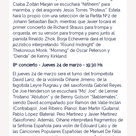
Csaba Zoltán Marján se escuchará “Niflheim” para
marimba, y del aragonés Jesús Torres “Proteus”. Estela
hará lo propio con una selección de la Partita Nº2 de
Johann Sebastian Bach, mientras que Javier tocará el
primer concierto de Richard Strauss para trompa y
orquesta, en su versión para trompa y piano junto al
pianista Rinaldo Zhok. Borja Echeverría dará el toque
jazzístico interpretando “Round midnight” de
Thelonious Monk, “Morning” de Oscar Peterson y
“Dienda” de Kenny Kirkland.
8º concierto - Jueves 24 de marzo - 19:30 Hs
El jueves 24 de marzo será el turno del trompetista
David Lanz, de la violinista Oihane Jimeno, de la
fagotista Leyre Puignau y del saxofonista Gabriel Reyes.
De Joe Henderson se escuchará “Mo’ Joe”, de Lennie
Tristiano “Ablution” y de Benny Golson “Stablemates”,
siendo David acompañado por Ramón del Valle-Inclán
(Contrabajo), Joel Ribeiro (Piano), Ibán Martín (Guitarra),
Pablo López (Batería), Peio Martínez y Javier Martínez
(Saxofones). Además, Oihane interpretará fragmentos de
la Sinfonía Española para violín de Édouard Lalo y de
las Canciones Populares Españolas de Manuel De Falla