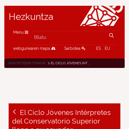
Hezkuntza
Menu
webgunearen mapa
Sarbidea
ES
EU
IKASTETXEEN TXOKOA
EL CICLO JÓVENES INTÉRPRETES DEL CONSERVATORIO SUPERIOR LLEGA A SU ECUADOR
El Ciclo Jóvenes Intérpretes
del Conservatorio Superior