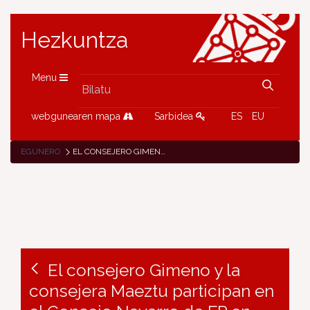
Hezkuntza
Menu
webgunearen mapa
Sarbidea
ES
EU
EGUNERO
EL CONSEJERO GIMENO Y LA CONSEJERA MAEZTU PARTICIPAN EN EL CONSEJO NAVARRO DE FP EN REPRESENTACIÓN DEL GOBIERNO DE NAVARRA.
El consejero Gimeno y la
consejera Maeztu participan en