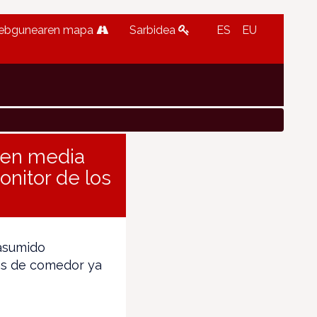
ebgunearen mapa
Sarbidea
ES
EU
 en media
onitor de los
 asumido
as de comedor ya