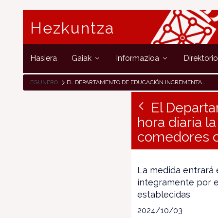
Hezkuntza
Hasiera
Gaiak
Informazioa
Direktori
EGUNERO
EL DEPARTAMENTO DE EDUCACIÓN INCREMENTARÁ EN MEDIA HORA DIARIA LA CONTRATACIÓN DE TODO EL PERSONAL MONITOR DE LOS COMEDORES COMARCALES DEL DEPARTAMENTO
El Depart
hora diaria l
comedores c
La medida entrará e
íntegramente por e
establecidas
2024/10/03