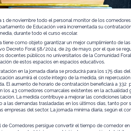
día 1 de noviembre todo el personal monitor de los comedore
partamento de Educación verá incrementada su contratación 
media, durante todo el curso escolar.
ia tiene como objeto garantizar un mejor cumplimiento de las
evo Decreto Foral 58/2024, de 29 de mayo, por el que se re
os docentes públicos no universitarios de la Comunidad Fora
mación de estos espacios en espacios educativos.
tación en la jornada diaria se producirá para los 175 días del
ción asumirá el coste íntegro de la medida, sin repercusión
a. El aumento de horario de contratación beneficiará a 332 
 en los 43 comedores comarcales existentes en la actualidad 
ción. La medida contribuye a mejorar las condiciones labor
o a las demandas trasladadas en los últimos días, tanto por 
as empresas del sector. La jornada mínima diaria, según el con
l de Comedores persigue convertir el tiempo de comedor en