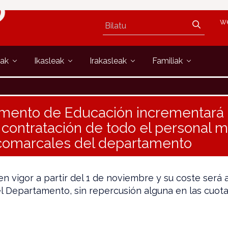
w
oak
Ikasleak
Irakasleak
Familiak
amento de Educación incrementará
a contratación de todo el personal m
omarcales del departamento
n vigor a partir del 1 de noviembre y su coste será
l Departamento, sin repercusión alguna en las cuot