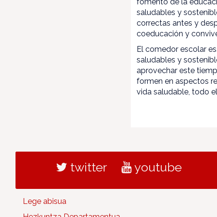
fomento de la educació
saludables y sostenib
correctas antes y desp
coeducación y conviven
El comedor escolar es,
saludables y sostenibl
aprovechar este tiempo
formen en aspectos rel
vida saludable, todo e
twitter
youtube
Lege abisua
Hezkuntza Departamentua