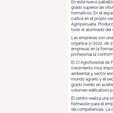
En este nuevo pabellón
grado superior de viti
formativos. En el espa
cultiva en el propio c
Agropecuaria, Producci
todo el alumnado del 
Las empresas son una 
orgánica 3/2022, de 31
empresas en la formac
profesional la confor
El CI Agroforestal de
crecimiento muy impor
ambiental y sector eno
mundo agrario y el sect
grado medio en aceite y
volumen edificatorio p
El centro realiza una o
formación para el emp
de competencias. La of