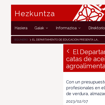
Hezkuntza
Hasiera
Gaiak
Informazioa
Direktori
EGUNERO
EL DEPARTAMENTO DE EDUCACIÓN PRESENTA LA NUEVA SALA DE CATAS DE ACEITE Y VINO DEL PABELLÓN DE PRÁCTICAS AGROALIMENTARIAS DEL CI AGROFORESTAL DE PAMPLONA
El Departa
catas de acei
agroalimenta
Con un presupuesto
profesionales en el
de verdura, almaza
2023/02/07