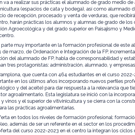
 va a realizar sus prácticas el alumnado de grado medio de a
vinicultura (espacios de cata y bodega), así como alumnado d
cio de recepción, procesado y venta de verduras, que recibir
entro, harán prácticas los alumnos y alumnas de grado de los
ón Agroecológica y del grado superior en Paisajismo y Medio 
centro.
parte muy importante en la formación profesional de este a
 de marzo, de Ordenación e Integración de la FP, incrementa 
ión del alumnado de FP, habla de corresponsabilidad y esta
man tres protagonistas: administración, alumnado, y empresa
 Pamplona, que cuenta con 464 estudiantes en el curso 2022-
tante en los últimos años incorporando nuevos perfiles prof
lógico y del aceite) para dar respuesta a la relevancia que ti
or agroalimentario. Esta legislatura se inició con la incorpora
 vinos y el superior de vitivinicultura y se cierra con la cons
ara las prácticas agroalimentarias.
ferta en todos los niveles de formación profesional: formación
leo, además de ser un referente en el sector en los procedim
erta del curso 2022-2023 en el centro la integran los ciclo