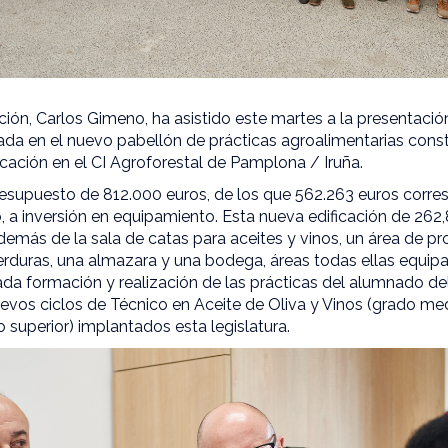
ión, Carlos Gimeno, ha asistido este martes a la presentación
rada en el nuevo pabellón de prácticas agroalimentarias const
ción en el CI Agroforestal de Pamplona / Iruña.
presupuesto de 812.000 euros, de los que 562.263 euros corre
o, a inversión en equipamiento. Esta nueva edificación de 26
además de la sala de catas para aceites y vinos, un área de 
duras, una almazara y una bodega, áreas todas ellas equi
ada formación y realización de las prácticas del alumnado de
evos ciclos de Técnico en Aceite de Oliva y Vinos (grado med
do superior) implantados esta legislatura.