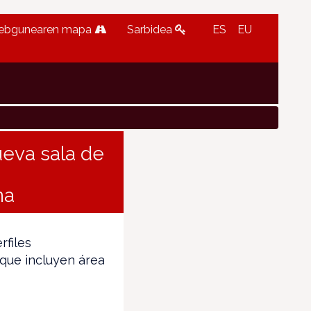
ebgunearen mapa
Sarbidea
ES
EU
ueva sala de
na
rfiles
 que incluyen área