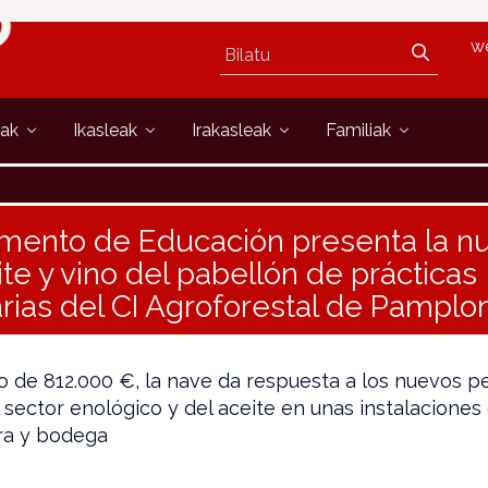
w
oak
Ikasleak
Irakasleak
Familiak
mento de Educación presenta la n
te y vino del pabellón de prácticas
rias del CI Agroforestal de Pamplo
 de 812.000 €, la nave da respuesta a los nuevos pe
 sector enológico y del aceite en unas instalaciones
ra y bodega