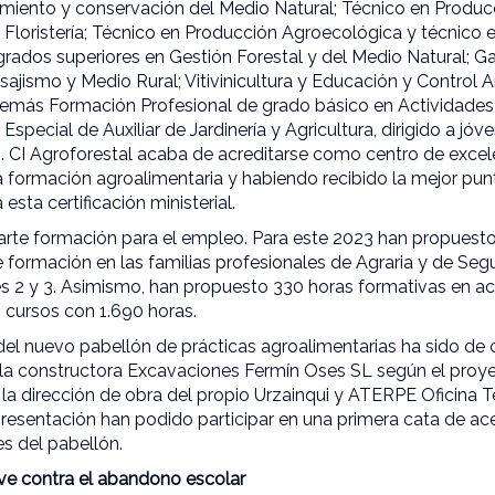
iento y conservación del Medio Natural; Técnico en Produc
y Floristería; Técnico en Producción Agroecológica y técnico 
rados superiores en Gestión Forestal y del Medio Natural; Ga
sajismo y Medio Rural; Vitivinicultura y Educación y Control A
demás Formación Profesional de grado básico en Actividades
Especial de Auxiliar de Jardinería y Agricultura, dirigido a j
. CI Agroforestal acaba de acreditarse como centro de excele
a formación agroalimentaria y habiendo recibido la mejor pun
esta certificación ministerial.
arte formación para el empleo. Para este 2023 han propuesto
e formación en las familias profesionales de Agraria y de Se
s 2 y 3. Asimismo, han propuesto 330 horas formativas en act
14 cursos con 1.690 horas.
del nuevo pabellón de prácticas agroalimentarias ha sido de
 la constructora Excavaciones Fermín Oses SL según el proye
 la dirección de obra del propio Urzainqui y ATERPE Oficina 
presentación han podido participar en una primera cata de ace
es del pabellón.
ave contra el abandono escolar