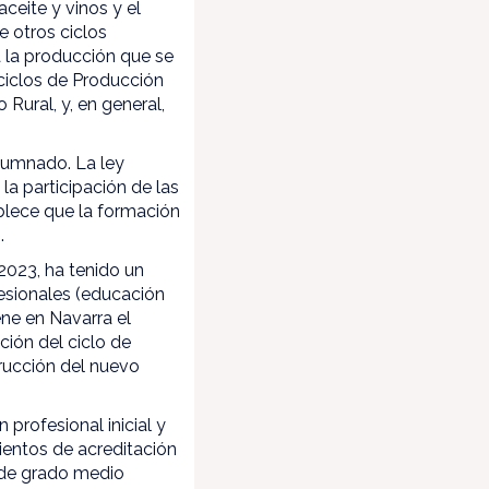
ceite y vinos y el
e otros ciclos
á la producción que se
 ciclos de Producción
Rural, y, en general,
lumnado. La ley
la participación de las
blece que la formación
s.
2023, ha tenido un
esionales (educación
ene en Navarra el
ción del ciclo de
trucción del nuevo
 profesional inicial y
ientos de acreditación
s de grado medio