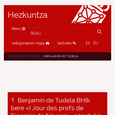
Hezkuntza
Menu
webgunearen mapa
Sarbidea
ES
EU
IKASTETXEEN TXOKOA
BENJAMÍN DE TUDELA BHIK BERE «I JOUR DES PROFS DE FRANÇAIS DE NAVARRA» OSPATUKO DU
Benjamín de Tudela BHIk
bere «I Jour des profs de