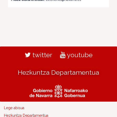
twitter
youtube
Hezkuntza Departamentua
Lege abisua
Hezkuntza Departamentua