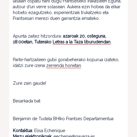
lasaian ospatu nahi dugu Frantseseko Irakasleen Eguna,
autour d’un verre solasean. Aukera ezin hobea da elkar
hobeto ezagutzeko, esperientziak trukatzeko eta
Frantsesari merezi duen garrantzia emateko.
Apunta zaitez hitzordura:
azaroak 20, osteguna,
18:00etan, Tuterako
Letras a la Taza liburudendan
.
Parte-hartzaileen gutxi gorabeherako kopurua izateko,
idatzi zure izena
zerrenda honetan
.
Zure zain gaude!
Besarkada bat
Benjamín de Tudela BHIko Frantses Departamentua
Kontaktua
: Elisa Echenique
Mezu elektronikoak
: eechenie@navarra.es