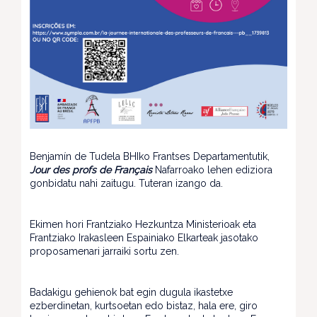
Benjamín de Tudela BHIko Frantses Departamentutik,
Jour des profs de Français
Nafarroako lehen ediziora
gonbidatu nahi zaitugu. Tuteran izango da.
Ekimen hori Frantziako Hezkuntza Ministerioak eta
Frantziako Irakasleen Espainiako Elkarteak jasotako
proposamenari jarraiki sortu zen.
Badakigu gehienok bat egin dugula ikastetxe
ezberdinetan, kurtsoetan edo bistaz, hala ere, giro