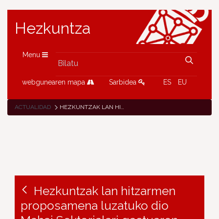
Hezkuntza
Menu
webgunearen mapa
Sarbidea
ES
EU
ACTUALIDAD
HEZKUNTZAK LAN HITZARMEN PROPOSAMENA LUZATUKO DIO MAHAI SEKTORIALARI GASTUAREN MUGA ZEHAZTU ONDOREN
Hezkuntzak lan hitzarmen
proposamena luzatuko dio