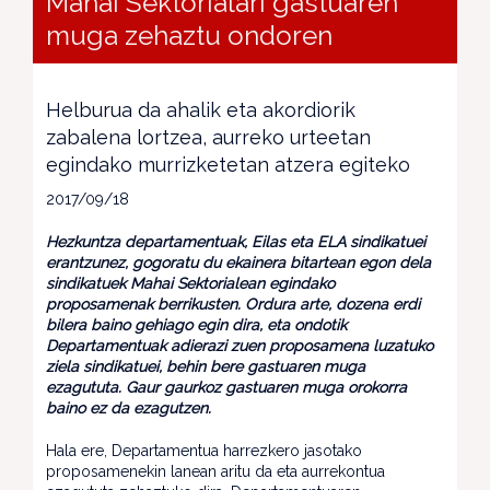
Mahai Sektorialari gastuaren
muga zehaztu ondoren
Helburua da ahalik eta akordiorik
zabalena lortzea, aurreko urteetan
egindako murrizketetan atzera egiteko
2017/09/18
Hezkuntza departamentuak, Eilas eta ELA sindikatuei
erantzunez, gogoratu du ekainera bitartean egon dela
sindikatuek Mahai Sektorialean egindako
proposamenak berrikusten. Ordura arte, dozena erdi
bilera baino gehiago egin dira, eta ondotik
Departamentuak adierazi zuen proposamena luzatuko
ziela sindikatuei, behin bere gastuaren muga
ezagututa. Gaur gaurkoz gastuaren muga orokorra
baino ez da ezagutzen.
Hala ere, Departamentua harrezkero jasotako
proposamenekin lanean aritu da eta aurrekontua