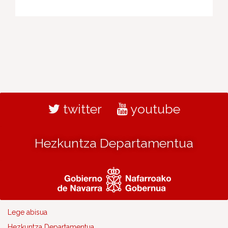
twitter
youtube
Hezkuntza Departamentua
Lege abisua
Hezkuntza Departamentua