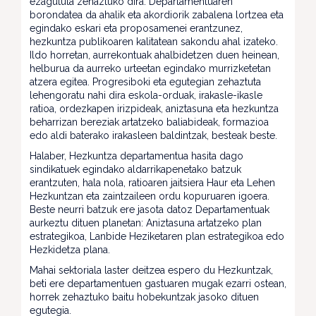
ezagututa zehaztuko dira. Departamentuaren
borondatea da ahalik eta akordiorik zabalena lortzea eta
egindako eskari eta proposamenei erantzunez,
hezkuntza publikoaren kalitatean sakondu ahal izateko.
Ildo horretan, aurrekontuak ahalbidetzen duen heinean,
helburua da aurreko urteetan egindako murrizketetan
atzera egitea. Progresiboki eta egutegian zehaztuta
lehengoratu nahi dira eskola-orduak, irakasle-ikasle
ratioa, ordezkapen irizpideak, aniztasuna eta hezkuntza
beharrizan bereziak artatzeko baliabideak, formazioa
edo aldi baterako irakasleen baldintzak, besteak beste.
Halaber, Hezkuntza departamentua hasita dago
sindikatuek egindako aldarrikapenetako batzuk
erantzuten, hala nola, ratioaren jaitsiera Haur eta Lehen
Hezkuntzan eta zaintzaileen ordu kopuruaren igoera.
Beste neurri batzuk ere jasota datoz Departamentuak
aurkeztu dituen planetan: Aniztasuna artatzeko plan
estrategikoa, Lanbide Heziketaren plan estrategikoa edo
Hezkidetza plana.
Mahai sektoriala laster deitzea espero du Hezkuntzak,
beti ere departamentuen gastuaren mugak ezarri ostean,
horrek zehaztuko baitu hobekuntzak jasoko dituen
egutegia.