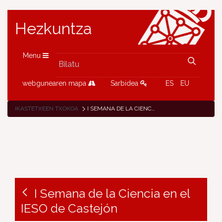
Hezkuntza
Menu
webgunearen mapa
Sarbidea
ES
EU
IKASTETXEEN TXOKOA
I SEMANA DE LA CIENCIA EN EL IESO DE CASTEJÓN
I Semana de la Ciencia en el
IESO de Castejón