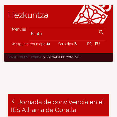
Hezkuntza
Menu
webgunearen mapa
Sarbidea
ES
EU
IKASTETXEEN TXOKOA
JORNADA DE CONVIVENCIA EN EL IES ALHAMA DE CORELLA
Jornada de convivencia en el
IES Alhama de Corella