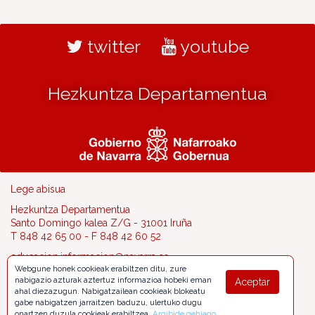
twitter
youtube
Hezkuntza Departamentua
Lege abisua
Hezkuntza Departamentua
Santo Domingo kalea Z/G - 31001 Iruña
T 848 42 65 00 - F 848 42 60 52
educacion.informacion@navarra.es
Webgune honek cookieak erabiltzen ditu, zure
nabigazio azturak aztertuz informazioa hobeki eman
Aceptar
ahal diezazugun. Nabigatzailean cookieak blokeatu
gabe nabigatzen jarraitzen baduzu, ulertuko dugu
onartzen duzula cookieak erabiltzea.
Argibide gehiago
.