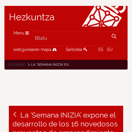
Hezkuntza
Menu
webgunearen mapa
Sarbidea
ES
EU
EGUNERO
LA ‘SEMANA INIZIA’ EXPONE EL DESARROLLO DE LOS 16 NOVEDOSOS PROYECTOS DE EMPRENDIMIENTO DESARROLLADOS POR ALUMNADO DE FP
La ‘Semana INIZIA’ expone el
desarrollo de los 16 novedosos