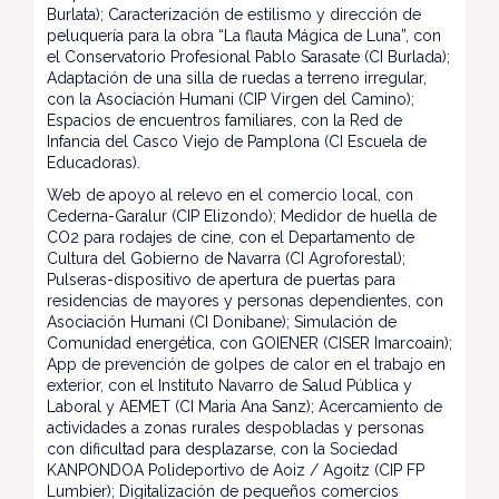
Burlata); Caracterización de estilismo y dirección de
peluquería para la obra “La flauta Mágica de Luna”, con
el Conservatorio Profesional Pablo Sarasate (CI Burlada);
Adaptación de una silla de ruedas a terreno irregular,
con la Asociación Humani (CIP Virgen del Camino);
Espacios de encuentros familiares, con la Red de
Infancia del Casco Viejo de Pamplona (CI Escuela de
Educadoras).
Web de apoyo al relevo en el comercio local, con
Cederna-Garalur (CIP Elizondo); Medidor de huella de
CO2 para rodajes de cine, con el Departamento de
Cultura del Gobierno de Navarra (CI Agroforestal);
Pulseras-dispositivo de apertura de puertas para
residencias de mayores y personas dependientes, con
Asociación Humani (CI Donibane); Simulación de
Comunidad energética, con GOIENER (CISER Imarcoain);
App de prevención de golpes de calor en el trabajo en
exterior, con el Instituto Navarro de Salud Pública y
Laboral y AEMET (CI Maria Ana Sanz); Acercamiento de
actividades a zonas rurales despobladas y personas
con dificultad para desplazarse, con la Sociedad
KANPONDOA Polideportivo de Aoiz / Agoitz (CIP FP
Lumbier); Digitalización de pequeños comercios