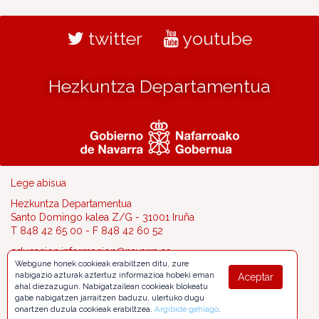
twitter
youtube
Hezkuntza Departamentua
Lege abisua
Hezkuntza Departamentua
Santo Domingo kalea Z/G - 31001 Iruña
T 848 42 65 00 - F 848 42 60 52
educacion.informacion@navarra.es
Webgune honek cookieak erabiltzen ditu, zure
nabigazio azturak aztertuz informazioa hobeki eman
Aceptar
ahal diezazugun. Nabigatzailean cookieak blokeatu
gabe nabigatzen jarraitzen baduzu, ulertuko dugu
onartzen duzula cookieak erabiltzea.
Argibide gehiago
.