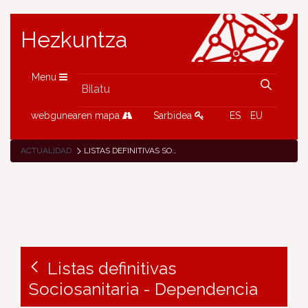
Hezkuntza
Menu
webgunearen mapa
Sarbidea
ES
EU
ACTUALIDAD
LISTAS DEFINITIVAS SOCIOSANITARIA - DEPENDENCIA
Listas definitivas
Sociosanitaria - Dependencia