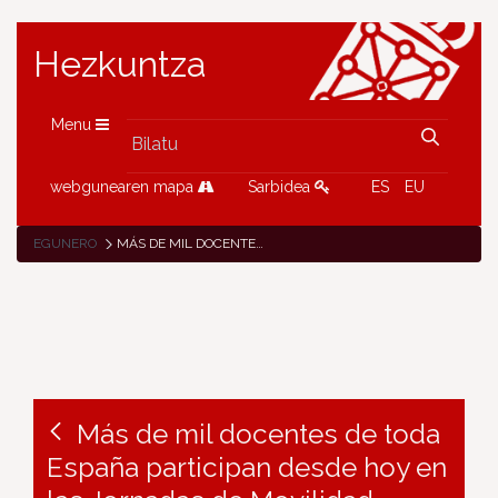
Hezkuntza
Menu
webgunearen mapa
Sarbidea
ES
EU
EGUNERO
MÁS DE MIL DOCENTES DE TODA ESPAÑA PARTICIPAN DESDE HOY EN LAS JORNADAS DE MOVILIDAD ERASMUS+ EN EDUCACIÓN ESCOLAR Y DE ADULTOS QUE SE CELEBRAN EN PAMPLONA
Más de mil docentes de toda
España participan desde hoy en