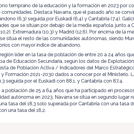
dono temprano de la educación y la formación en 2023 por
tre comunidades. Destaca Navarra, que el pasado año se convi
ono (6,3) seguida por Euskadi (6,4) y Cantabria (7,4). Galicia
s que se sitúan por debajo de la media española, junto a Cas
 (10,2), Extremadura (10,3) y Madrid (12,6). Por encima de la m
se sitúa el resto de las comunidades autónomas, siendo Murcia
ritorios con mayor índice de abandono.
región líder en la tasa de población de entre 20 a 24 años q
a de Educación Secundaria, según los datos de Explotación 
esta de Población Activa / Indicadores del Marco Estratégic
y Formación 2021-2030 dados a conocer por el Ministerio. 
,3 seguida por el Euskadi con 88,1, y Cantabria con 87,4.
 a población de 25 a 64 años que ha participado en proceso
dad autónoma en 2023, Navarra se sitúa en segundo lugar r
na tasa del 18,3 solo superada por Cantabria con una tasa de
on una tasa del 18,2.