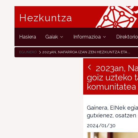
Hezkuntza
Hasiera
Gaiak
Informazioa
Direktori
EGUNERO
2023AN, NAFARROA IZAN ZEN HEZKUNTZA ETA PRESTAKUNTZA GOIZ UZTEKO TASARIK TXIKIENA IZAN ZUEN ESPAINIAKO KOMUNITATEA
2023an, Na
goiz uzteko t
komunitatea
Gainera, EINek egi
gutxienez, osatzen
2024/01/30