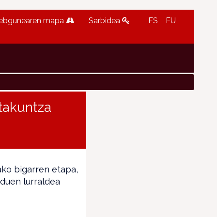
ebgunearen mapa
Sarbidea
ES
EU
stakuntza
o
ko bigarren etapa,
duen lurraldea