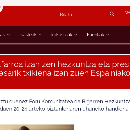
w
oak
Ikasleak
Irakasleak
Familiak
farroa izan zen hezkuntza eta pre
asarik txikiena izan zuen Espainiak
aztu duenez Foru Komunitatea da Bigarren Hezkuntza
 duen 20-24 urteko biztanleriaren ehuneko handiena 