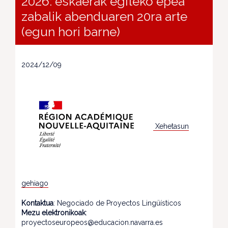
2026: eskaerak egiteko epea
zabalik abenduaren 20ra arte
(egun hori barne)
2024/12/09
Xehetasun
gehiago
Kontaktua
: Negociado de Proyectos Lingüísticos
Mezu elektronikoak
:
proyectoseuropeos@educacion.navarra.es