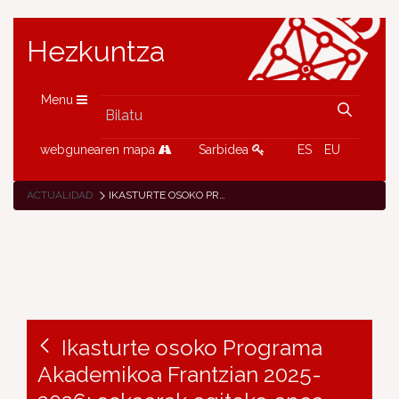
Hezkuntza
Menu
webgunearen mapa
Sarbidea
ES
EU
ACTUALIDAD
IKASTURTE OSOKO PROGRAMA AKADEMIKOA FRANTZIAN 2025-2026: ESKAERAK EGITEKO EPEA ZABALIK ABENDUAREN 20RA ARTE (EGUN HORI BARNE)
Ikasturte osoko Programa
Akademikoa Frantzian 2025-