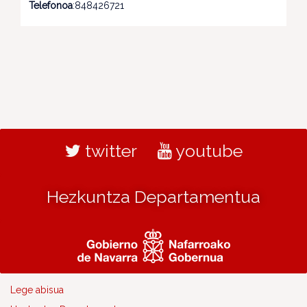
Telefonoa
:848426721
twitter
youtube
Hezkuntza Departamentua
Lege abisua