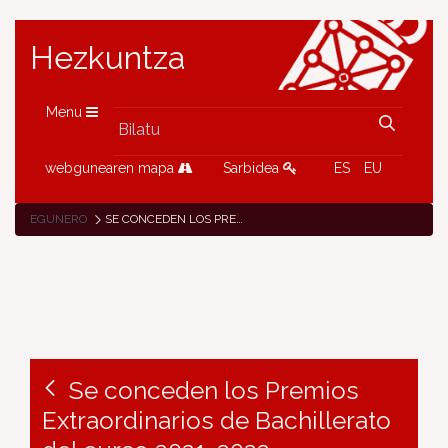
Hezkuntza
Menu
webgunearen mapa
Sarbidea
ES
EU
EGUNERO
SE CONCEDEN LOS PREMIOS EXTRAORDINARIOS DE BACHILLERATO DEL CURSO 2021-2022
Se conceden los Premios
Extraordinarios de Bachillerato