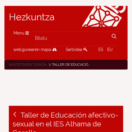
Hezkuntza
Menu
webgunearen mapa
Sarbidea
ES
EU
IKASTETXEEN TXOKOA
TALLER DE EDUCACIÓN AFECTIVO-SEXUAL EN EL IES ALHAMA DE CORELLA
Taller de Educación afectivo-
sexual en el IES Alhama de