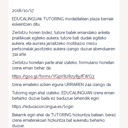
2018/10/17
EDUCALINGUAk TUTORING modalitatean plaza berriak
eskeintzen ditu.
Zerbitzu honen bidez, tutore batek emandako ariketa
praktikoak egiteko aukera, tutore bati dudak egiteko
aukera, eta aurrera jarraitzeko motibazio mezu
pertsonalak jasotzeko aukera izango duzue abenduaren
31a arte.
Zerbitzu honetan parte ahal izateko, formulario honetan
izena eman behar da:
https://goo.gl/forms/YGpV8z8zy8jyfFWG3
Izena emateko azken eguna URRIAREN 24a izango da.
Tutoring egin ahal izateko, EDUCALINGUAN izena eman
beharko duzue baita ez baduzue lehendik egin:
https://educacion.lingua.es/login
Bakarrik egin ahal da TUTORING hizkuntza batean, beraz
izena ematerakoan hizkuntza bat aukeratu beharko
duzue.