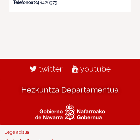
Telefonoa
:848426975
twitter
youtube
Hezkuntza Departamentua
Lege abisua