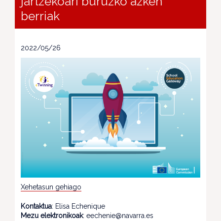
jartzekoari buruzko azken
berriak
2022/05/26
Xehetasun gehiago
Kontaktua
: Elisa Echenique
Mezu elektronikoak
: eechenie@navarra.es