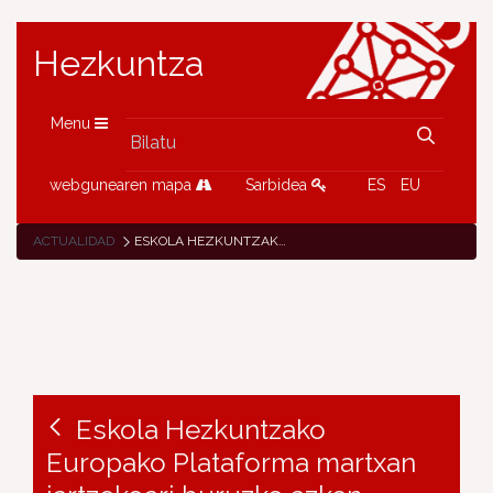
Hezkuntza
Menu
webgunearen mapa
Sarbidea
ES
EU
ACTUALIDAD
ESKOLA HEZKUNTZAKO EUROPAKO PLATAFORMA MARTXAN JARTZEKOARI BURUZKO AZKEN BERRIAK
Eskola Hezkuntzako
Europako Plataforma martxan