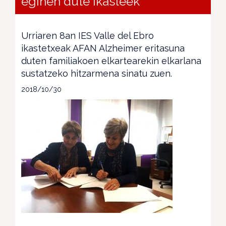
eginen dute ikasleek
Urriaren 8an IES Valle del Ebro
ikastetxeak AFAN Alzheimer eritasuna
duten familiakoen elkartearekin elkarlana
sustatzeko hitzarmena sinatu zuen.
2018/10/30