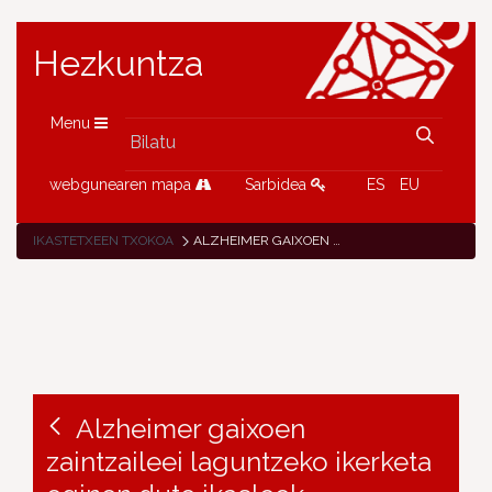
Hezkuntza
Menu
webgunearen mapa
Sarbidea
ES
EU
IKASTETXEEN TXOKOA
ALZHEIMER GAIXOEN ZAINTZAILEEI LAGUNTZEKO IKERKETA EGINEN DUTE IKASLEEK
Alzheimer gaixoen
zaintzaileei laguntzeko ikerketa