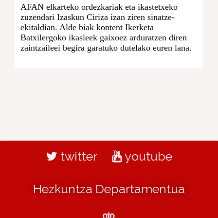
AFAN elkarteko ordezkariak eta ikastetxeko
zuzendari Izaskun Ciriza izan ziren sinatze-
ekitaldian. Alde biak kontent Ikerketa
Batxilergoko ikasleek gaixoez arduratzen diren
zaintzaileei begira garatuko dutelako euren lana.
twitter
youtube
Hezkuntza Departamentua