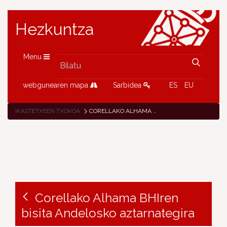
Hezkuntza
Menu
webgunearen mapa
Sarbidea
ES
EU
IKASTETXEEN TXOKOA
CORELLAKO ALHAMA BHIREN BISITA ANDELOSKO AZTARNATEGIRA
Corellako Alhama BHIren
bisita Andelosko aztarnategira